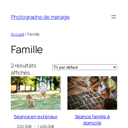
Aller
au
Photographe de mariage
contenu
Accueil
/ Famille
Famille
2 résultats
affichés
Séance en extérieur
Séance famille à
domicile
Plage
220,00
€
–
1 400,00
€